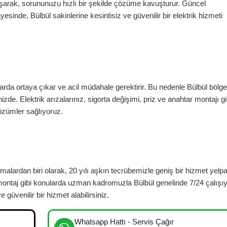
arak, sorununuzu hızlı bir şekilde çözüme kavuşturur. Güncel
ayesinde,
Bülbül
sakinlerine kesintisiz ve güvenilir bir elektrik hizmeti
rda ortaya çıkar ve acil müdahale gerektirir. Bu nedenle
Bülbül
bölge
izde. Elektrik arızalarınız, sigorta değişimi, priz ve anahtar montajı gi
özümler sağlıyoruz.
irmalardan biri olarak, 20 yılı aşkın tecrübemizle geniş bir hizmet yelp
a montaj gibi konularda uzman kadromuzla
Bülbül
genelinde 7/24 çalışı
e güvenilir bir hizmet alabilirsiniz.
Whatsapp Hattı - Servis Çağır