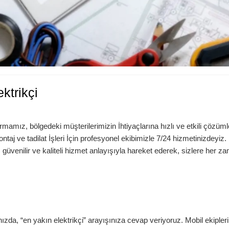
ktrikçi
irmamız, bölgedeki müşterilerimizin İhtiyaçlarına hızlı ve etkili çözüml
ntaj ve tadilat İşleri İçin profesyonel ekibimizle 7/24 hizmetinizdeyiz.
, güvenilir ve kaliteli hizmet anlayışıyla hareket ederek, sizlere her z
ğınızda, “en yakın elektrikçi” arayışınıza cevap veriyoruz. Mobil ekipler