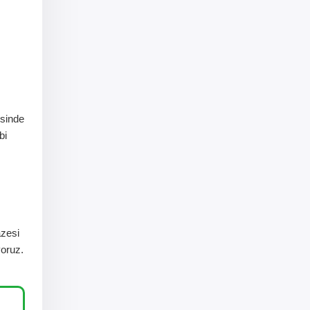
sinde
bi
azesi
yoruz.