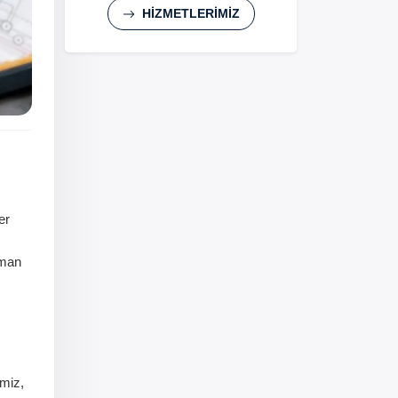
HİZMETLERİMİZ
er
aman
imiz,