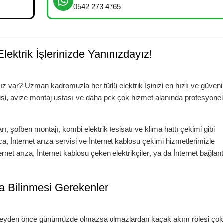
0542 273 4765
lektrik İşlerinizde Yanınızdayız!
ız var? Uzman kadromuzla her türlü elektrik İşinizi en hızlı ve güvenil
rcisi, avize montaj ustası ve daha pek çok hizmet alanında profesyonel
arı
,
şofben montajı
,
kombi elektrik tesisatı
ve
klima hattı çekimi
gibi
ıca,
İnternet arıza servisi
ve
İnternet kablosu çekimi
hizmetlerimizle
ernet arıza
,
İnternet kablosu çeken elektrikçiler
, ya da
İnternet bağlant
da Bilinmesi Gerekenler
şeyden önce günümüzde olmazsa olmazlardan kaçak akım rölesi çok