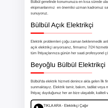
Bülbül
genelinde konumunuza en kısa sürede ulaş
ekipmanlarımız en önemlisi uzman kadromuz s
sunuyoruz.
Bülbül
Açık Elektrikçi
Elektrik problemleri çoğu zaman beklenmedik anla
açık elektrikçi arıyorsanız, firmamız 7/24 hizmetin
tüm İhtiyaçlarınıza günün her saati profesyonel ç
Beyoğlu
Bülbül Elektrikçi
Bülbül
‘da
elektrik hizmeti denince akla gelen İlk f
sunmaktayız. Elektrik tamir, bakım, tadilat vey
İhtiyaç duyduğunuz her an bize ulaşabilir, kaliteli v
TIKLA ARA - Elektrikçi Çağır