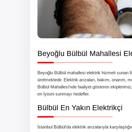
Beyoğlu
Bülbül
Mahallesi Ele
Beyoğlu
Bülbül
mahallesi
elektrik hizmeti sunan f
üretmektedir. Elektrik arızaları, bakım, onarım, mo
Bülbül
Mahallesi’nde
faaliyet gösteren ekiplerimiz
en İyisini sunmayı hedefler.
Bülbül
En Yakın Elektrikçi
İstanbul
Bülbül
‘da
elektrik arızalarıyla karşılaştı