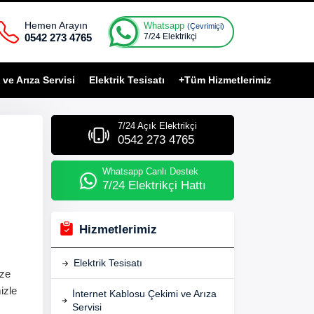
Hemen Arayın
Whatsapp
(Çevrimiçi)
0542 273 4765
7/24 Elektrikçi
ve Arıza Servisi
Elektrik Tesisatı
+Tüm Hizmetlerimiz
7/24 Açık Elektrikçi
0542 273 4765
Whatsapp Canlı Destek
7/24 Elektrikçi Hattı
Hizmetlerimiz
Elektrik Tesisatı
ize
izle
İnternet Kablosu Çekimi ve Arıza
Servisi