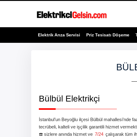
Elektrik Arıza Servisi
Priz Tesisatı Döşeme
BÜL
Bülbül
Elektrikçi
İstanbul’un Beyoğlu ilçesi
Bülbül
mahallesi’nde
fa
tecrübeli, kalteli ve işçilik garantili hizmet vermek
☎️ sizlere anında hizmet ve
7/24
çalışarak tüm ih