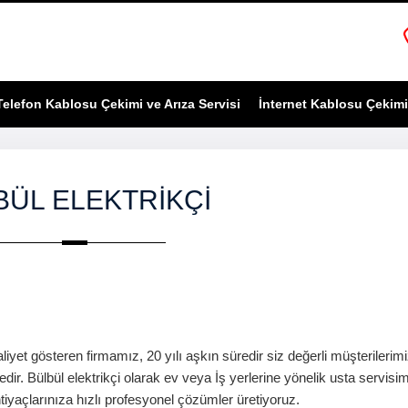
Telefon Kablosu Çekimi ve Arıza Servisi
İnternet Kablosu Çekimi 
BÜL ELEKTRIKÇI
aliyet gösteren firmamız, 20 yılı aşkın süredir siz değerli müşterilerim
tedir.
Bülbül
elektrikçi
olarak ev veya İş yerlerine yönelik usta servisim
tiyaçlarınıza hızlı profesyonel çözümler üretiyoruz.