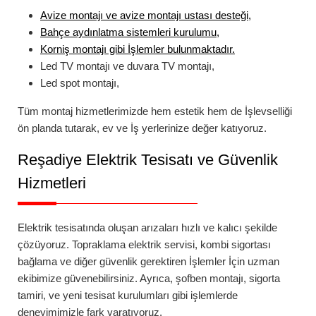
Avize montajı
ve
avize montajı ustası
desteği,
Bahçe aydınlatma
sistemleri kurulumu,
Korniş montajı
gibi İşlemler bulunmaktadır.
Led TV montajı
ve
duvara TV montajı
,
Led spot montajı
,
Tüm montaj hizmetlerimizde hem estetik hem de İşlevselliği
ön planda tutarak, ev ve İş yerlerinize değer katıyoruz.
Reşadiye
Elektrik Tesisatı ve Güvenlik
Hizmetleri
Elektrik tesisatında oluşan arızaları hızlı ve kalıcı şekilde
çözüyoruz.
Topraklama elektrik servisi
,
kombi sigortası
bağlama
ve diğer güvenlik gerektiren İşlemler İçin uzman
ekibimize güvenebilirsiniz. Ayrıca,
şofben montajı
,
sigorta
tamiri
, ve yeni tesisat kurulumları gibi işlemlerde
deneyimimizle fark yaratıyoruz.