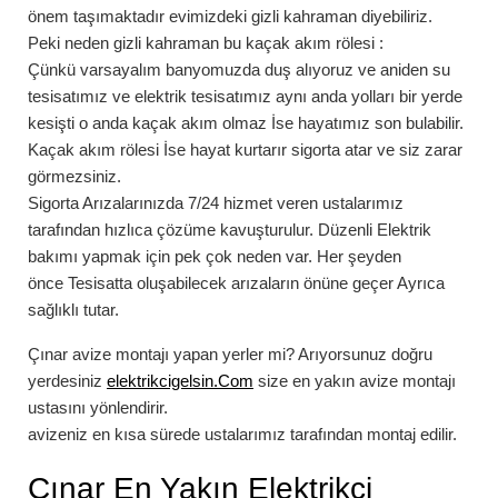
önem taşımaktadır evimizdeki gizli kahraman diyebiliriz.
Peki neden gizli kahraman bu
kaçak akım rölesi
:
Çünkü varsayalım banyomuzda duş alıyoruz ve aniden su
tesisatımız ve elektrik tesisatımız aynı anda yolları bir yerde
kesişti o anda kaçak akım olmaz İse hayatımız son bulabilir.
Kaçak akım rölesi İse hayat kurtarır sigorta atar ve siz zarar
görmezsiniz.
Sigorta Arızalarınızda
7/24
hizmet veren ustalarımız
tarafından hızlıca çözüme kavuşturulur. Düzenli Elektrik
bakımı yapmak için pek çok neden var. Her şeyden
önce Tesisatta oluşabilecek arızaların önüne geçer Ayrıca
sağlıklı tutar.
Çınar
avize montajı
yapan yerler mi? Arıyorsunuz doğru
yerdesiniz
elektrikcigelsin.Com
size en yakın avize montajı
ustasını yönlendirir.
avizeniz en kısa sürede ustalarımız tarafından montaj edilir.
Çınar
En Yakın Elektrikçi