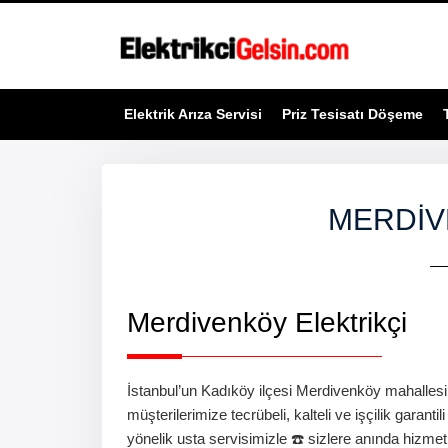
Elektrik Arıza Servisi
Priz Tesisatı Döşeme
MERDIV
Merdivenköy
Elektrikçi
İstanbul’un Kadıköy ilçesi
Merdivenköy
mahalles
müşterilerimize tecrübeli, kalteli ve işçilik garant
yönelik usta servisimizle ☎️ sizlere anında hizme