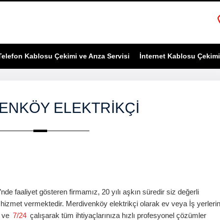
Telefon Kablosu Çekimi ve Arıza Servisi
İnternet Kablosu Çekimi 
ENKÖY ELEKTRIKÇI
i’nde
faaliyet gösteren firmamız, 20 yılı aşkın süredir siz değerli
ili hizmet vermektedir.
Merdivenköy
elektrikçi
olarak ev veya İş yerleri
t ve
7/24
çalışarak tüm ihtiyaçlarınıza hızlı profesyonel çözümler