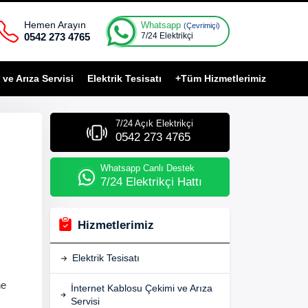
Hemen Arayın
Whatsapp
(Çevrimiçi)
0542 273 4765
7/24 Elektrikçi
ve Arıza Servisi
Elektrik Tesisatı
+Tüm Hizmetlerimiz
7/24 Açık Elektrikçi
0542 273 4765
Whatsapp Canlı Destek
7/24 Elektrikçi Hattı
Hizmetlerimiz
Elektrik Tesisatı
ne
İnternet Kablosu Çekimi ve Arıza
Servisi