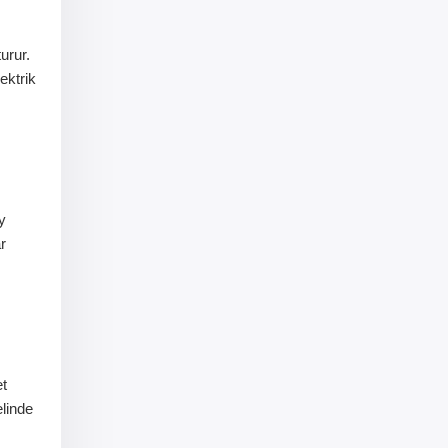
urur.
lektrik
y
r
et
linde