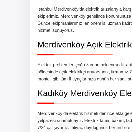
İstanbul
Merdivenköy
‘da
elektrik arızalarıyla kar
ekiplerimiz,
Merdivenköy
genelinde konumunuza e
Güncel ekipmanlarımız en önemlisi uzman kad
hizmeti sunuyoruz.
Merdivenköy
Açık Elektrik
Elektrik problemleri çoğu zaman beklenmedik anla
bölgesinde açık elektrikçi arıyorsanız, firmamız 7/
montajı gibi tüm İhtiyaçlarınıza günün her saati 
Kadıköy Merdivenköy Elek
Merdivenköy
‘da
elektrik hizmeti denince akla gele
yelpazesi sunmaktayız. Elektrik tamir, bakım, t
7/24 çalışıyoruz. İhtiyaç duyduğunuz her an bize ulaş