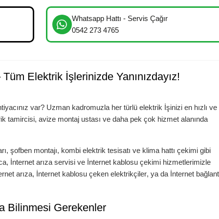
Whatsapp Hattı - Servis Çağır
0542 273 4765
– Tüm Elektrik İşlerinizde Yanınızdayız!
htiyacınız var? Uzman kadromuzla her türlü elektrik İşinizi en hızlı ve
trik tamircisi, avize montaj ustası ve daha pek çok hizmet alanında
arı
,
şofben montajı
,
kombi elektrik tesisatı
ve
klima hattı çekimi
gibi
ıca,
İnternet arıza servisi
ve
İnternet kablosu çekimi
hizmetlerimizle
ernet arıza
,
İnternet kablosu çeken elektrikçiler
, ya da
İnternet bağlant
da Bilinmesi Gerekenler