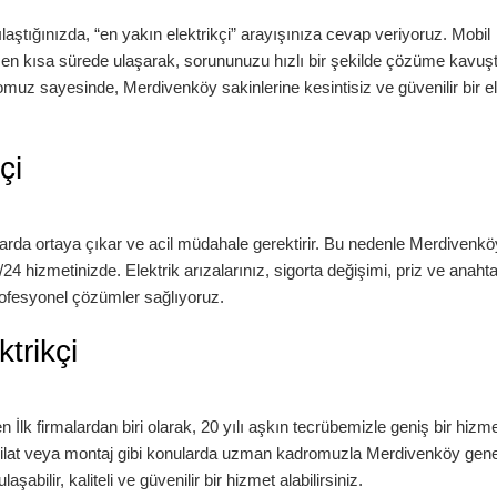
şılaştığınızda, “en yakın elektrikçi” arayışınıza cevap veriyoruz. Mobil
n kısa sürede ulaşarak, sorununuzu hızlı bir şekilde çözüme kavuşt
romuz sayesinde,
Merdivenköy
sakinlerine kesintisiz ve güvenilir bir e
çi
rda ortaya çıkar ve acil müdahale gerektirir. Bu nedenle
Merdivenkö
24 hizmetinizde. Elektrik arızalarınız, sigorta değişimi, priz ve anahta
profesyonel çözümler sağlıyoruz.
trikçi
n İlk firmalardan biri olarak, 20 yılı aşkın tecrübemizle geniş bir hizm
adilat veya montaj gibi konularda uzman kadromuzla
Merdivenköy
gene
abilir, kaliteli ve güvenilir bir hizmet alabilirsiniz.