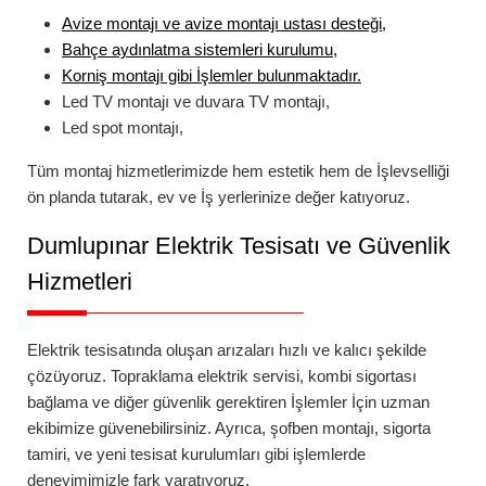
Avize montajı
ve
avize montajı ustası
desteği,
Bahçe aydınlatma
sistemleri kurulumu,
Korniş montajı
gibi İşlemler bulunmaktadır.
Led TV montajı
ve
duvara TV montajı
,
Led spot montajı
,
Tüm montaj hizmetlerimizde hem estetik hem de İşlevselliği
ön planda tutarak, ev ve İş yerlerinize değer katıyoruz.
Dumlupınar
Elektrik Tesisatı ve Güvenlik
Hizmetleri
Elektrik tesisatında oluşan arızaları hızlı ve kalıcı şekilde
çözüyoruz.
Topraklama elektrik servisi
,
kombi sigortası
bağlama
ve diğer güvenlik gerektiren İşlemler İçin uzman
ekibimize güvenebilirsiniz. Ayrıca,
şofben montajı
,
sigorta
tamiri
, ve yeni tesisat kurulumları gibi işlemlerde
deneyimimizle fark yaratıyoruz.