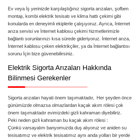
Ev veya İş yerinizde karşılaştığınız
sigorta arızaları
,
şofben
montajı
,
kombi elektrik tesisatı
ve
klima hattı çekimi
gibi
konularda en deneyimli ekiplerle çalışıyoruz. Ayrıca,
İnternet
arıza servisi
ve
İnternet kablosu çekimi
hizmetlerimizle
bağlantı sorunlarınızı kısa sürede gideriyoruz.
İnternet arıza
,
İnternet kablosu çeken elektrikçiler
, ya da
İnternet bağlantısı
sorunu
İçin bize güvenebilirsiniz.
Elektrik Sigorta Arızaları Hakkında
Bilinmesi Gerekenler
Sigorta arızaları
hayati önem taşımaktadır, Her şeyden önce
günümüzde olmazsa olmazlardan kaçak akım rölesi çok
önem taşımaktadır evimizdeki gizli kahraman diyebiliriz.
Peki neden gizli kahraman bu
kaçak akım rölesi
:
Çünkü varsayalım banyomuzda duş alıyoruz ve aniden su
tesisatımız ve elektrik tesisatımız aynı anda yolları bir yerde