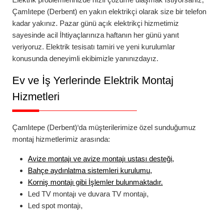
Çamlıtepe (Derbent)
en yakın elektrikçi
olarak size bir telefon
kadar yakınız.
Pazar günü açık elektrikçi
hizmetimiz
sayesinde acil İhtiyaçlarınıza haftanın her günü yanıt
veriyoruz. Elektrik tesisatı tamiri ve yeni kurulumlar
konusunda deneyimli ekibimizle yanınızdayız.
Ev ve İş Yerlerinde Elektrik Montaj
Hizmetleri
Çamlıtepe (Derbent)
‘da
müşterilerimize özel sunduğumuz
montaj hizmetlerimiz arasında:
Avize montajı
ve
avize montajı ustası
desteği,
Bahçe aydınlatma
sistemleri kurulumu,
Korniş montajı
gibi İşlemler bulunmaktadır.
Led TV montajı
ve
duvara TV montajı
,
Led spot montajı
,