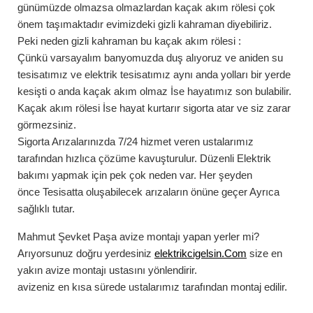
günümüzde olmazsa olmazlardan kaçak akım rölesi çok
önem taşımaktadır evimizdeki gizli kahraman diyebiliriz.
Peki neden gizli kahraman bu
kaçak akım rölesi
:
Çünkü varsayalım banyomuzda duş alıyoruz ve aniden su
tesisatımız ve elektrik tesisatımız aynı anda yolları bir yerde
kesişti o anda kaçak akım olmaz İse hayatımız son bulabilir.
Kaçak akım rölesi İse hayat kurtarır sigorta atar ve siz zarar
görmezsiniz.
Sigorta Arızalarınızda
7/24
hizmet veren ustalarımız
tarafından hızlıca çözüme kavuşturulur. Düzenli Elektrik
bakımı yapmak için pek çok neden var. Her şeyden
önce Tesisatta oluşabilecek arızaların önüne geçer Ayrıca
sağlıklı tutar.
Mahmut Şevket Paşa
avize montajı
yapan yerler mi?
Arıyorsunuz doğru yerdesiniz
elektrikcigelsin.Com
size en
yakın avize montajı ustasını yönlendirir.
avizeniz en kısa sürede ustalarımız tarafından montaj edilir.