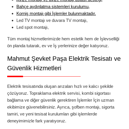
Bahçe aydınlatma
sistemleri kurulumu,
Korniş montajı
gibi İşlemler bulunmaktadır.
Led TV montajı
ve
duvara TV montajı
,
Led spot montajı
,
Tüm montaj hizmetlerimizde hem estetik hem de İşlevselliği
ön planda tutarak, ev ve İş yerlerinize değer katıyoruz.
Mahmut Şevket Paşa
Elektrik Tesisatı ve
Güvenlik Hizmetleri
Elektrik tesisatında oluşan arızaları hızlı ve kalıcı şekilde
çözüyoruz.
Topraklama elektrik servisi
,
kombi sigortası
bağlama
ve diğer güvenlik gerektiren İşlemler İçin uzman
ekibimize güvenebilirsiniz. Ayrıca,
şofben montajı
,
sigorta
tamiri
, ve yeni tesisat kurulumları gibi işlemlerde
deneyimimizle fark yaratıyoruz.