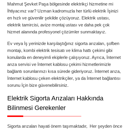
Mahmut Şevket Paşa
bölgesinde elektrikçi hizmetine mi
İhtiyacınız var? Uzman kadromuzla her türlü elektrik İşinizi
en hızlı ve güvenilir şekilde çözüyoruz. Elektrik ustası,
elektrik tamircisi, avize montaj ustası ve daha pek çok
hizmet alanında profesyonel çözümler sunmaktayız.
Ev veya İş yerinizde karşılaştığınız
sigorta arızaları
,
şofben
montajı
,
kombi elektrik tesisatı
ve
klima hattı çekimi
gibi
konularda en deneyimli ekiplerle çalışıyoruz. Ayrıca,
İnternet
arıza servisi
ve
İnternet kablosu çekimi
hizmetlerimizle
bağlantı sorunlarınızı kısa sürede gideriyoruz.
İnternet arıza
,
İnternet kablosu çeken elektrikçiler
, ya da
İnternet bağlantısı
sorunu
İçin bize güvenebilirsiniz.
Elektrik Sigorta Arızaları Hakkında
Bilinmesi Gerekenler
Sigorta arızaları
hayati önem taşımaktadır, Her şeyden önce