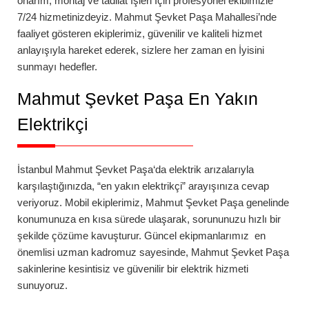
onarım, montaj ve tadilat İşleri İçin profesyonel ekibimizle
7/24 hizmetinizdeyiz.
Mahmut Şevket Paşa
Mahallesi’nde
faaliyet gösteren ekiplerimiz, güvenilir ve kaliteli hizmet
anlayışıyla hareket ederek, sizlere her zaman en İyisini
sunmayı hedefler.
Mahmut Şevket Paşa
En Yakın
Elektrikçi
İstanbul
Mahmut Şevket Paşa
‘da
elektrik arızalarıyla
karşılaştığınızda, “en yakın elektrikçi” arayışınıza cevap
veriyoruz. Mobil ekiplerimiz,
Mahmut Şevket Paşa
genelinde
konumunuza en kısa sürede ulaşarak, sorununuzu hızlı bir
şekilde çözüme kavuşturur. Güncel ekipmanlarımız en
önemlisi uzman kadromuz sayesinde,
Mahmut Şevket Paşa
sakinlerine kesintisiz ve güvenilir bir elektrik hizmeti
sunuyoruz.