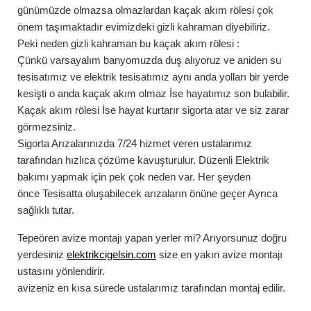
günümüzde olmazsa olmazlardan kaçak akım rölesi çok
önem taşımaktadır evimizdeki gizli kahraman diyebiliriz.
Peki neden gizli kahraman bu
kaçak akım rölesi
:
Çünkü varsayalım banyomuzda duş alıyoruz ve aniden su
tesisatımız ve elektrik tesisatımız aynı anda yolları bir yerde
kesişti o anda kaçak akım olmaz İse hayatımız son bulabilir.
Kaçak akım rölesi İse hayat kurtarır sigorta atar ve siz zarar
görmezsiniz.
Sigorta Arızalarınızda
7/24
hizmet veren ustalarımız
tarafından hızlıca çözüme kavuşturulur. Düzenli Elektrik
bakımı yapmak için pek çok neden var. Her şeyden
önce Tesisatta oluşabilecek arızaların önüne geçer Ayrıca
sağlıklı tutar.
Tepeören
avize montajı
yapan yerler mi? Arıyorsunuz doğru
yerdesiniz
elektrikcigelsin.com
size en yakın avize montajı
ustasını yönlendirir.
avizeniz en kısa sürede ustalarımız tarafından montaj edilir.