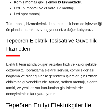
Korniş montajı
gibi İşlemler bulunmaktadır.
Led TV montajı
ve
duvara TV montajı
,
Led spot montajı
,
Tüm montaj hizmetlerimizde hem estetik hem de İşlevselliği
ön planda tutarak, ev ve İş yerlerinize değer katıyoruz.
Tepeören
Elektrik Tesisatı ve Güvenlik
Hizmetleri
Elektrik tesisatında oluşan arızaları hızlı ve kalıcı şekilde
çözüyoruz.
Topraklama elektrik servisi
,
kombi sigortası
bağlama
ve diğer güvenlik gerektiren İşlemler İçin uzman
ekibimize güvenebilirsiniz. Ayrıca,
şofben montajı
,
sigorta
tamiri
, ve yeni tesisat kurulumları gibi işlemlerde
deneyimimizle fark yaratıyoruz.
Tepeören
En İyi Elektrikçiler İle