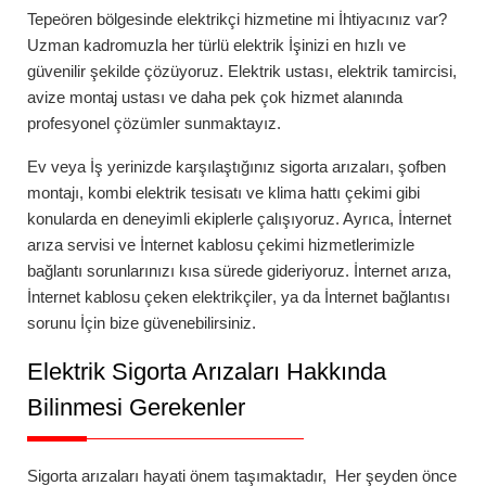
Tepeören
bölgesinde elektrikçi hizmetine mi İhtiyacınız var?
Uzman kadromuzla her türlü elektrik İşinizi en hızlı ve
güvenilir şekilde çözüyoruz. Elektrik ustası, elektrik tamircisi,
avize montaj ustası ve daha pek çok hizmet alanında
profesyonel çözümler sunmaktayız.
Ev veya İş yerinizde karşılaştığınız
sigorta arızaları
,
şofben
montajı
,
kombi elektrik tesisatı
ve
klima hattı çekimi
gibi
konularda en deneyimli ekiplerle çalışıyoruz. Ayrıca,
İnternet
arıza servisi
ve
İnternet kablosu çekimi
hizmetlerimizle
bağlantı sorunlarınızı kısa sürede gideriyoruz.
İnternet arıza
,
İnternet kablosu çeken elektrikçiler
, ya da
İnternet bağlantısı
sorunu
İçin bize güvenebilirsiniz.
Elektrik Sigorta Arızaları Hakkında
Bilinmesi Gerekenler
Sigorta arızaları
hayati önem taşımaktadır, Her şeyden önce