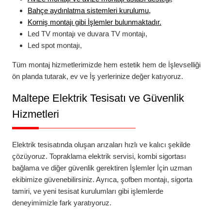
Bahçe aydınlatma
sistemleri kurulumu,
Korniş montajı
gibi İşlemler bulunmaktadır.
Led TV montajı
ve
duvara TV montajı
,
Led spot montajı
,
Tüm montaj hizmetlerimizde hem estetik hem de İşlevselliği
ön planda tutarak, ev ve İş yerlerinize değer katıyoruz.
Maltepe
Elektrik Tesisatı ve Güvenlik
Hizmetleri
Elektrik tesisatında oluşan arızaları hızlı ve kalıcı şekilde
çözüyoruz.
Topraklama elektrik servisi
,
kombi sigortası
bağlama
ve diğer güvenlik gerektiren İşlemler İçin uzman
ekibimize güvenebilirsiniz. Ayrıca,
şofben montajı
,
sigorta
tamiri
, ve yeni tesisat kurulumları gibi işlemlerde
deneyimimizle fark yaratıyoruz.