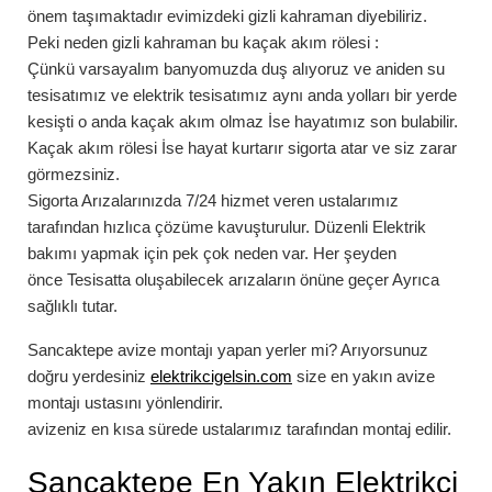
önem taşımaktadır evimizdeki gizli kahraman diyebiliriz.
Peki neden gizli kahraman bu
kaçak akım rölesi
:
Çünkü varsayalım banyomuzda duş alıyoruz ve aniden su
tesisatımız ve elektrik tesisatımız aynı anda yolları bir yerde
kesişti o anda kaçak akım olmaz İse hayatımız son bulabilir.
Kaçak akım rölesi İse hayat kurtarır sigorta atar ve siz zarar
görmezsiniz.
Sigorta Arızalarınızda
7/24
hizmet veren ustalarımız
tarafından hızlıca çözüme kavuşturulur. Düzenli Elektrik
bakımı yapmak için pek çok neden var. Her şeyden
önce Tesisatta oluşabilecek arızaların önüne geçer Ayrıca
sağlıklı tutar.
Sancaktepe
avize montajı
yapan yerler mi? Arıyorsunuz
doğru yerdesiniz
elektrikcigelsin.com
size en yakın avize
montajı ustasını yönlendirir.
avizeniz en kısa sürede ustalarımız tarafından montaj edilir.
Sancaktepe
En Yakın Elektrikçi