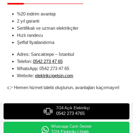
%20 indirim avantajı
2 yıl garanti
Sertifikalı ve uzman elektrikçiler
Hızlı randevu
Şeffaf fiyatlandırma
Adres:
Sancaktepe – İstanbul
Telefon:
0542 273 47 65
WhatsApp:
0542 273 47 65
Website:
elektrikcigelsin.com
👉
Hemen hizmet talebi oluşturun, avantajları kaçırmayın!
7/24 Açık Elektrikçi
0542 273 4765
Whatsapp Canlı Destek
7/24 Elektrikçi Hattı